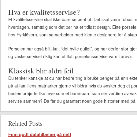
Hva er kvalitetsservise?
Et kvalitetsservise skal ikke bare se pent ut. Det skal være robust no
hverdagen, samtidig som det bør ha et tidløst design. Ekte porsele
hos Fyrklövern, som samarbeider med kjente designere for å skape
Porselen har også blitt kalt “det hvite gullet”, og har derfor stor 
og vaske serviset riktig kan et flott porselensservise vare i årevis.
Klassisk blir aldri feil
Du tenker kanskje at du har bedre ting å bruke penger på enn ekt
på at familiens matriarker gjerne vil bidra hvis du ønsker deg et p
bestemorhjerte like mye som et barnebarn som ser verdien av vakk
servise sammen? Da får du garantert noen gode historier med på 
Related Posts
Finn godt datatilbehør på nett