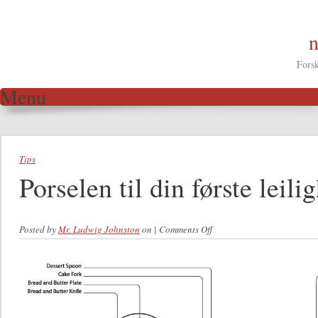
n
Forsk
Menu
Skip to content
Tips
Porselen til din første leili
Posted by
Mr. Ludwig Johnston
on
|
Comments Off
on Porselen til din første
leilighet